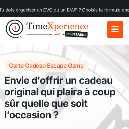
Passer
is organiser un EVG ou un EVJF ? Choisis ta formule chez Ti
au
contenu
Carte Cadeau Escape Game
Envie d’offrir un cadeau
original qui plaira à coup
sûr quelle que soit
l’occasion ?