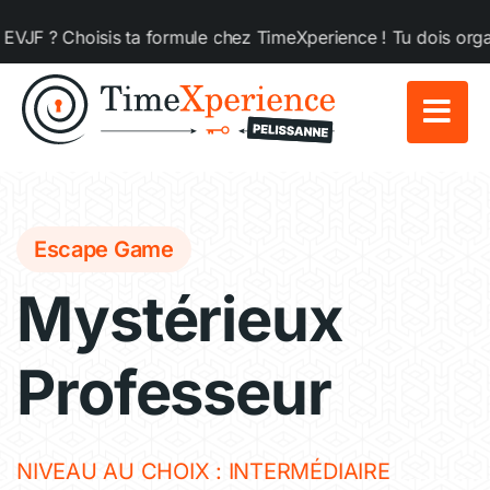
Passer
Choisis ta formule chez TimeXperience ! Tu dois organiser u
au
contenu
Escape Game
Mystérieux
Professeur
NIVEAU AU CHOIX : INTERMÉDIAIRE