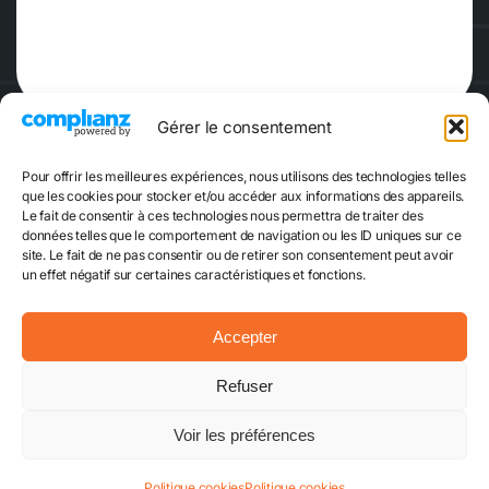
Gérer le consentement
Pour offrir les meilleures expériences, nous utilisons des technologies telles
que les cookies pour stocker et/ou accéder aux informations des appareils.
Le fait de consentir à ces technologies nous permettra de traiter des
données telles que le comportement de navigation ou les ID uniques sur ce
site. Le fait de ne pas consentir ou de retirer son consentement peut avoir
Réserver
Escape Game
un effet négatif sur certaines caractéristiques et fonctions.
Accepter
Mentions légales
CGVU
Plan du site
Refuser
Politique cookies
Contact
© 2024 - 2026 • TimeXperience - Tous droits réservés -
Design
Voir les préférences
et développement par Valentin Rizard
Politique cookies
Politique cookies