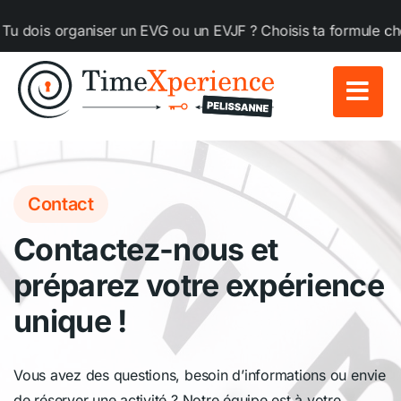
Passer
ois organiser un EVG ou un EVJF ? Choisis ta formule chez T
au
contenu
Contact
Contactez-nous et
préparez votre expérience
unique !
Vous avez des questions, besoin d’informations ou envie
de réserver une activité ? Notre équipe est à votre