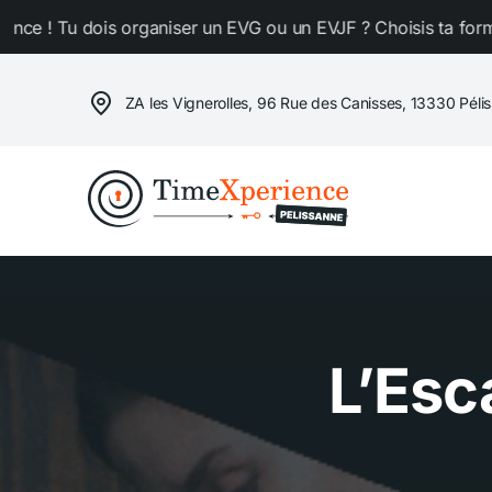
Passer
 organiser un EVG ou un EVJF ? Choisis ta formule chez Time
au
contenu
ZA les Vignerolles, 96 Rue des Canisses, 13330 Péli
L’Esc