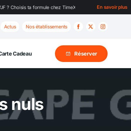
En savoir plus
a formule chez TimeXperience ! Tu dois organiser un EVG ou 
Actus
Nos établissements
Carte Cadeau
Réserver
s nuls