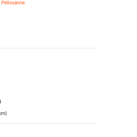
 Pélissanne
4
km)