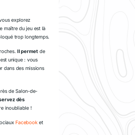
 vous explorez
le maître du jeu est là
 bloqué trop longtemps.
proches.
Il permet
de
est unique : vous
er dans des missions
près de Salon-de-
servez dès
e inoubliable !
sociaux
Facebook
et